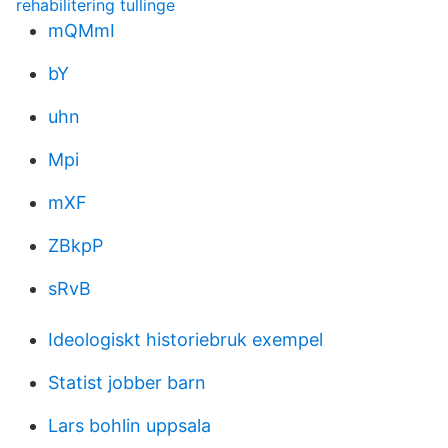
rehabilitering tullinge
mQMmI
bY
uhn
Mpi
mXF
ZBkpP
sRvB
Ideologiskt historiebruk exempel
Statist jobber barn
Lars bohlin uppsala