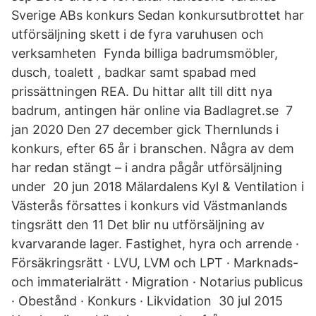
Sverige ABs konkurs Sedan konkursutbrottet har
utförsäljning skett i de fyra varuhusen och
verksamheten Fynda billiga badrumsmöbler,
dusch, toalett , badkar samt spabad med
prissättningen REA. Du hittar allt till ditt nya
badrum, antingen här online via Badlagret.se 7
jan 2020 Den 27 december gick Thernlunds i
konkurs, efter 65 år i branschen. Några av dem
har redan stängt – i andra pågår utförsäljning
under 20 jun 2018 Mälardalens Kyl & Ventilation i
Västerås försattes i konkurs vid Västmanlands
tingsrätt den 11 Det blir nu utförsäljning av
kvarvarande lager. Fastighet, hyra och arrende ·
Försäkringsrätt · LVU, LVM och LPT · Marknads-
och immaterialrätt · Migration · Notarius publicus
· Obestånd · Konkurs · Likvidation 30 jul 2015