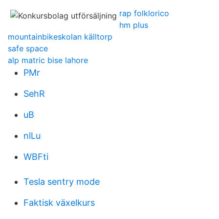
rap folklorico
hm plus
mountainbikeskolan källtorp
safe space
alp matric bise lahore
PMr
SehR
uB
nlLu
WBFti
Tesla sentry mode
Faktisk växelkurs