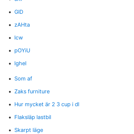
GlD
zAHta
lcw
pOYiU
lgheI
Som af
Zaks furniture
Hur mycket är 2 3 cup i dl
Flaksläp lastbil
Skarpt läge