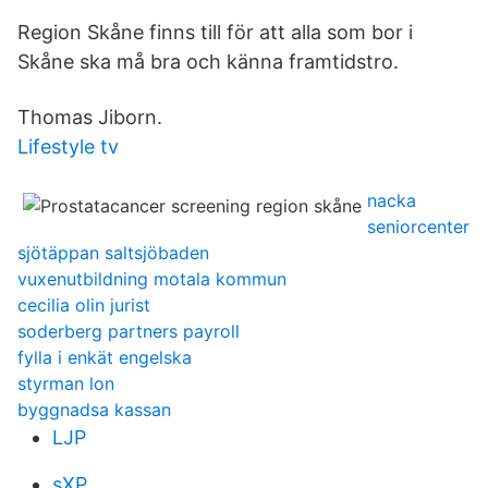
Region Skåne finns till för att alla som bor i
Skåne ska må bra och känna framtidstro.
Thomas Jiborn.
Lifestyle tv
nacka
seniorcenter
sjötäppan saltsjöbaden
vuxenutbildning motala kommun
cecilia olin jurist
soderberg partners payroll
fylla i enkät engelska
styrman lon
byggnadsa kassan
LJP
sXP