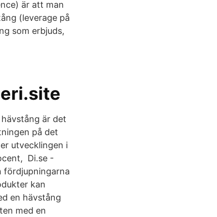
ence) är att man
tång (leverage på
ång som erbjuds,
a
ri.site
d hävstång är det
tningen på det
er utvecklingen i
cent, Di.se -
h fördjupningarna
odukter kan
 med en hävstång
tten med en