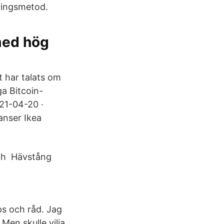
eringsmetod.
 med hög
t har talats om
ga Bitcoin-
021-04-20 ·
anser Ikea
och Hävstång
ips och råd. Jag
 Men skulle vilja