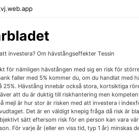
kvj.web.app
rbladet
l att investera? Om hävstångseffekter Tessin
 för nämligen hävstången med sig en risk för större
ank faller med 5% kommer du, om du handlat med h
på 25%. Hävstång innebär också stora, kortsiktiga rör
äver att du är duktig till riskhantering men kompeten
på mejl är hur stor är risken med att investera i inde
udtaget. Det är en väldigt knepig fråga då risk är bl
bjektivt sätt eftersom risk för en person kan vara vä
on. För varje år (eller en viss tid, typ 1 år) minskas 