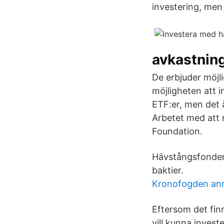
investering, men 
avkastning
De erbjuder möjli
möjligheten att i
ETF:er, men det ä
Arbetet med att 
Foundation.
Hävstångsfonder
baktier.
Kronofogden an
Eftersom det finn
vill kunna invest