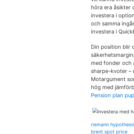
höra era åsikter
investera i opti
och samma ingång
investera i QuickB
Din position blir
säkerhetsmargina
med fonder och a
sharpe-kvoter – d
Motargument som 
hög med jämförb
Pension plan pu
riemann hypothesi
brent spot price