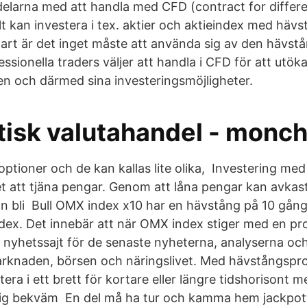
rdelarna med att handla med CFD (contract for differ
t kan investera i tex. aktier och aktieindex med hävs
klart är det inget måste att använda sig av den hävst
sionella traders väljer att handla i CFD för att utök
n och därmed sina investeringsmöjligheter.
isk valutahandel - monche
optioner och de kan kallas lite olika, Investering me
t att tjäna pengar. Genom att låna pengar kan avkas
an bli Bull OMX index x10 har en hävstång på 10 gång
dex. Det innebär att när OMX index stiger med en pro
 nyhetssajt för de senaste nyheterna, analyserna oc
rknaden, börsen och näringslivet. Med hävstångspr
tera i ett brett för kortare eller längre tidshorisont
ig bekväm En del må ha tur och kamma hem jackpo