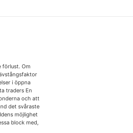
 förlust. Om
ävstångsfaktor
elser i öppna
ta traders En
xfonderna och att
and det svåraste
rldens möjlighet
dessa block med,