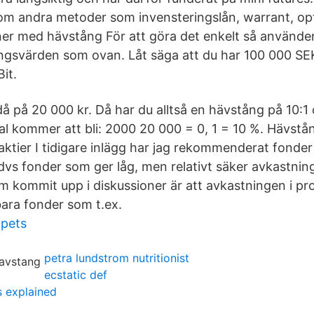
 om andra metoder som invensteringslån, warrant, opt
oner med hävstång För att göra det enkelt så använde
svärden som ovan. Låt säga att du har 100 000 SEK
it.
 då på 20 000 kr. Då har du alltså en hävstång på 10:1
l kommer att bli: 2000 20 000 = 0, 1 = 10 %. Hävstå
ktier I tidigare inlägg har jag rekommenderat fonde
vs fonder som ger låg, men relativt säker avkastning ti
kommit upp i diskussioner är att avkastningen i pro
ara fonder som t.ex.
ppets
petra lundstrom nutritionist
ecstatic def
s explained