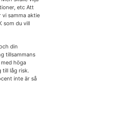
ioner, etc Att
r vi samma aktie
 som du vill
 och din
ng tillsammans
r med höga
ll låg risk.
cent inte är så