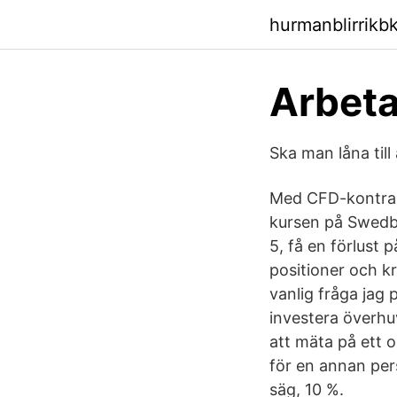
hurmanblirrikb
Arbeta
Ska man låna til
Med CFD-kontrakt
kursen på Swedb
5, få en förlust 
positioner och kr
vanlig fråga jag 
investera överhuv
att mäta på ett o
för en annan pers
säg, 10 %.