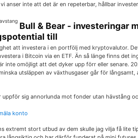
vi anser inte att det är en repeterbar, hållbar invest
Bull & Bear - investeringar
spotential till
ghet att investera i en portfölj med kryptovalutor. De
nvestera i Bitcoin via en ETF. Än så länge finns det in
r inte omöjligt att det dyker upp förr eller senare. 2
minska utsläppen av växthusgaser går för långsamt, 
 uppför sig annorlunda mot fonder utan hävstång 
mäla konto
s extremt stort utbud av dem skulle jag vilja få lite t
era långsiktig och har därför funderat på mini futures.