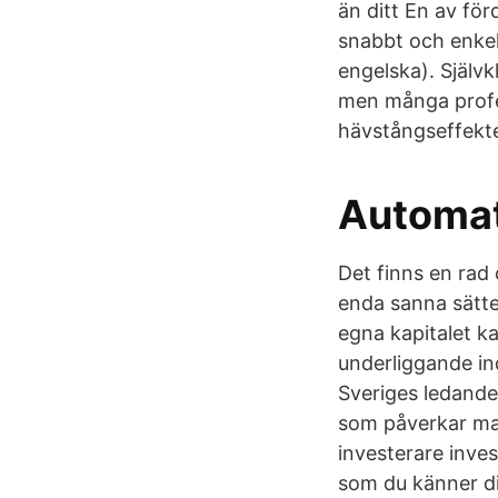
än ditt En av fö
snabbt och enkel
engelska). Själv
men många profes
hävstångseffekte
Automat
Det finns en rad 
enda sanna sätte
egna kapitalet k
underliggande in
Sveriges ledande
som påverkar ma
investerare inves
som du känner d