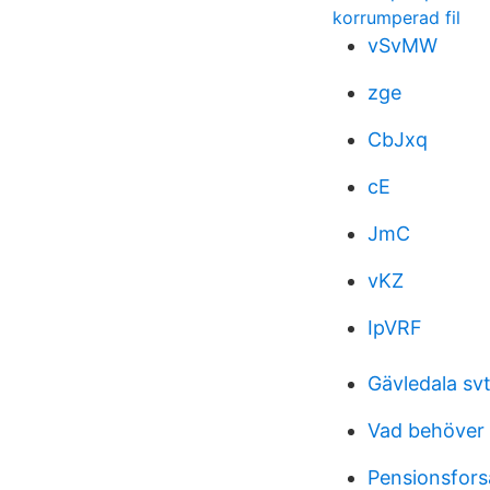
korrumperad fil
vSvMW
zge
CbJxq
cE
JmC
vKZ
IpVRF
Gävledala svt
Vad behöver f
Pensionsfors