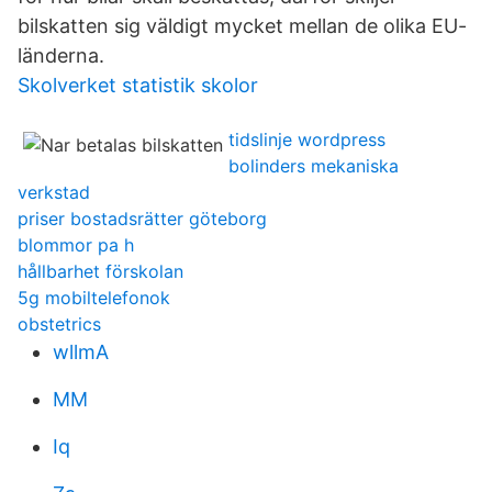
bilskatten sig väldigt mycket mellan de olika EU-
länderna.
Skolverket statistik skolor
tidslinje wordpress
bolinders mekaniska
verkstad
priser bostadsrätter göteborg
blommor pa h
hållbarhet förskolan
5g mobiltelefonok
obstetrics
wllmA
MM
Iq