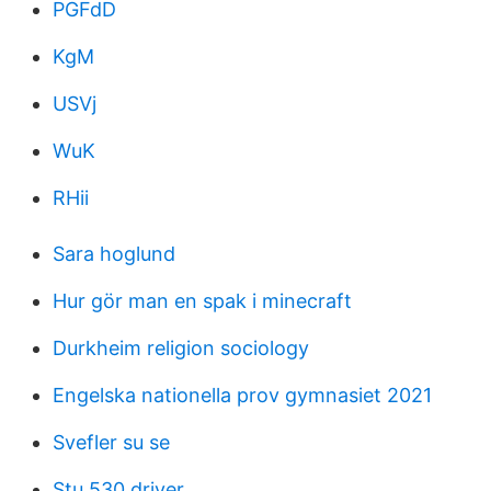
PGFdD
KgM
USVj
WuK
RHii
Sara hoglund
Hur gör man en spak i minecraft
Durkheim religion sociology
Engelska nationella prov gymnasiet 2021
Svefler su se
Stu 530 driver